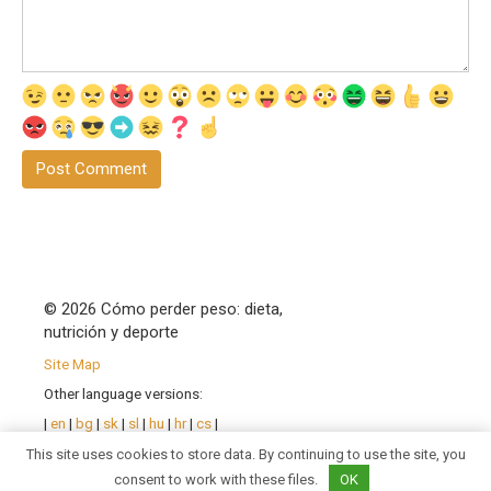
© 2026 Cómo perder peso: dieta,
nutrición y deporte
Site Map
Other language versions:
|
en
|
bg
|
sk
|
sl
|
hu
|
hr
|
cs
|
pl
|
ro
| |
sr
|
uk
|
fr
|
de
|
pt
|
This site uses cookies to store data. By continuing to use the site, you
es
|
it
|
consent to work with these files.
OK